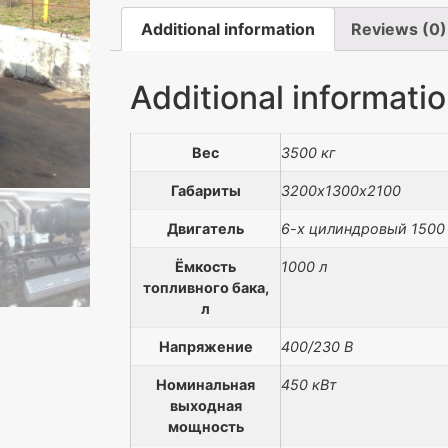
Additional information
Reviews (0)
Additional informati
Вес
3500 кг
Габариты
3200х1300х2100
Двигатель
6-х цилиндровый 1500
Ёмкость
1000 л
топливного бака,
л
Напряжение
400/230 В
Номинальная
450 кВт
выходная
мощность