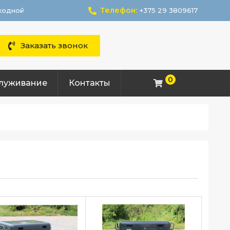
Телефон:
ыходной
+375 29 3809617
Заказать звонок
0
служивание
Контакты