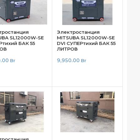
тростанция
Электростанция
UBA SL12000W-SE
MITSUBA SL12000W-SE
Ртихий БАК 55
DVI СУПЕРтихий БАК 55
ОВ
ЛИТРОВ
0.00
Br
9,950.00
Br
тростанция