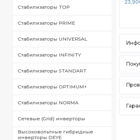
23,90
Стабилизаторы TOP
Стабилизаторы PRIME
Стабилизаторы UNIVERSAL
Инфо
Стабилизаторы INFINITY
Катал
бенз
Поку
Стабилизаторы STANDART
Бенз
— Пр
или ч
проду
Пров
внима
Стабилизаторы OPTIMUM+
— Ка
прои
самов
Вся 
кото
— В 
Стабилизаторы NORMA
рабо
Гара
выбр
Прод
Пред
— Пр
купит
Даже
Сетевые (Grid) инверторы
прио
— Вс
остав
— Пол
Вы мо
Высоковольтные гибридные
— Сб
всегд
инверторы DEYE
— Пр
Наши