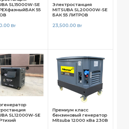
UBA SL15000W-SE
Электростанция
ТРЕХфазныйБАК 55
MITSUBA SL20000W-SE
ОВ
БАК 55 ЛИТРОВ
50.00
Br
23,500.00
Br
огенератор
тростанция
Премиум класс
UBA SL12000W-SE
бензиновый генератор
Ртихий
Mitsuba 12000 кВа 230В