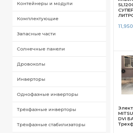
Контейнеры и модули
SL120
СУПЕР
ЛИТРО
Комплектующие
11,95
Запасные части
Солнечные панели
Дровоколы
Инверторы
Однофазные инверторы
Элект
Трёхфазные инверторы
MITS
DVI Б
Трех
Трёхфазные стабилизаторы