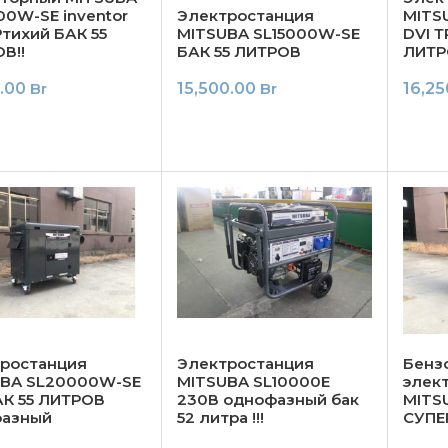
00W-SE inventor
Электростанция
MITS
тихий БАК 55
MITSUBA SL15000W-SE
DVI 
В!!
БАК 55 ЛИТРОВ
ЛИТР
0.00
Br
15,500.00
Br
16,2
ростанция
Электростанция
Бенз
UBA SL20000W-SE
MITSUBA SL10000E
элек
АК 55 ЛИТРОВ
230В однофазный бак
MITS
фазный
52 литра !!!
СУПЕ