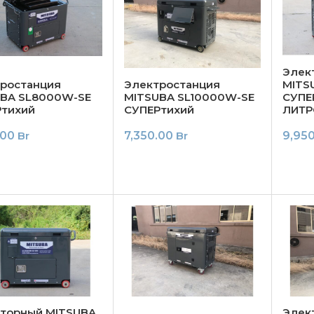
Элек
ростанция
Электростанция
MITS
BA SL8000W-SE
MITSUBA SL10000W-SE
СУПЕ
тихий
СУПЕРтихий
ЛИТР
.00
Br
7,350.00
Br
9,95
торный MITSUBA
Элек