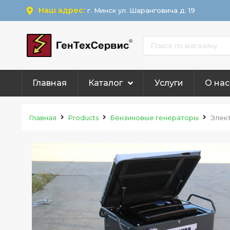
Наш адрес:
г. Минск ул. Шаранговича д. 19
Главная
Каталог
Услуги
О нас
Главная
Products
Бензиновые генераторы
Элек