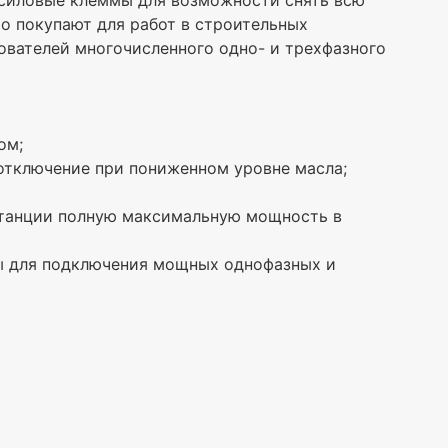
 силовые клеммы для возможности снять всю
о покупают для работ в строительных
зователей многочисленного одно- и трехфазного
ом;
 отключение при пониженном уровне масла;
 станции полную максимальную мощность в
мы для подключения мощных однофазных и